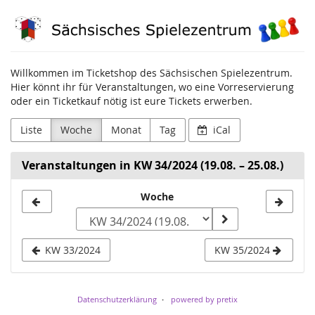
Zum
Sächsisches
Haupt-
Inhalt
Spielezentrum
springen
Willkommen im Ticketshop des Sächsischen Spielezentrum.
Hier könnt ihr für Veranstaltungen, wo eine Vorreservierung
oder ein Ticketkauf nötig ist eure Tickets erwerben.
Liste
Woche
Monat
Tag
iCal
Veranstaltungen in KW 34/2024 (19.08. – 25.08.)
Woche
Woche
zur
Anzeige
KW 33/2024
KW 35/2024
auswählen
Datenschutzerklärung
powered by pretix